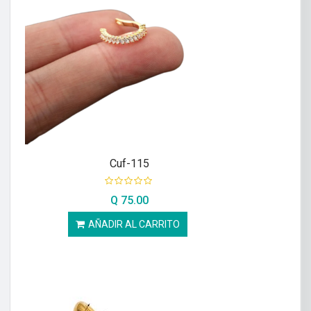
Cuf-115
Q
75.00
AÑADIR AL CARRITO