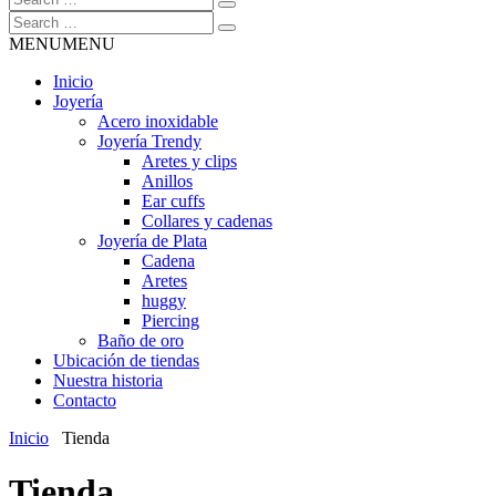
MENU
MENU
Inicio
Joyería
Acero inoxidable
Joyería Trendy
Aretes y clips
Anillos
Ear cuffs
Collares y cadenas
Joyería de Plata
Cadena
Aretes
huggy
Piercing
Baño de oro
Ubicación de tiendas
Nuestra historia
Contacto
Inicio
Tienda
Tienda