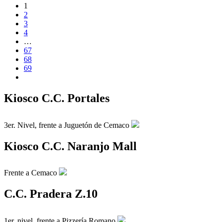
1
2
3
4
…
67
68
69
Kiosco C.C. Portales
3er. Nivel, frente a Juguetón de Cemaco
Kiosco C.C. Naranjo Mall
Frente a Cemaco
C.C. Pradera Z.10
1er. nivel, frente a Pizzería Romano