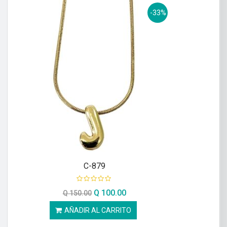
-33%
C-879
Q
100.00
Q
150.00
AÑADIR AL CARRITO