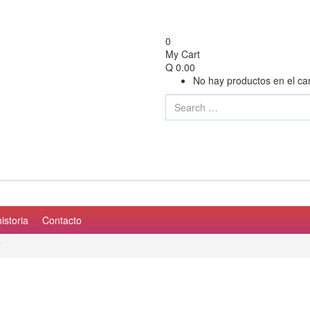
0
My Cart
Q
0.00
No hay productos en el car
istoria
Contacto
”