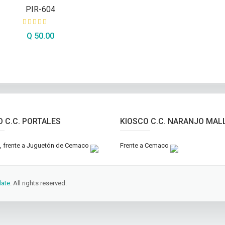
PIR-604
Q
50.00
AÑADIR AL CARRITO
O C.C. PORTALES
KIOSCO C.C. NARANJO MAL
el, frente a Juguetón de Cemaco
Frente a Cemaco
ate
. All rights reserved.