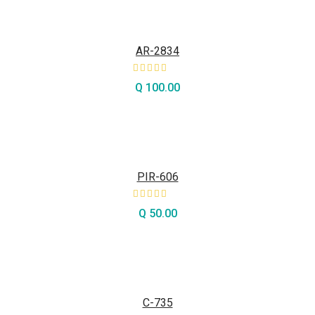
AR-2834
Q
100.00
AÑADIR AL CARRITO
PIR-606
Q
50.00
AÑADIR AL CARRITO
C-735