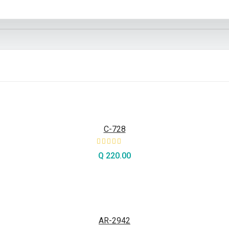
C-728
Q
220.00
AÑADIR AL CARRITO
AR-2942