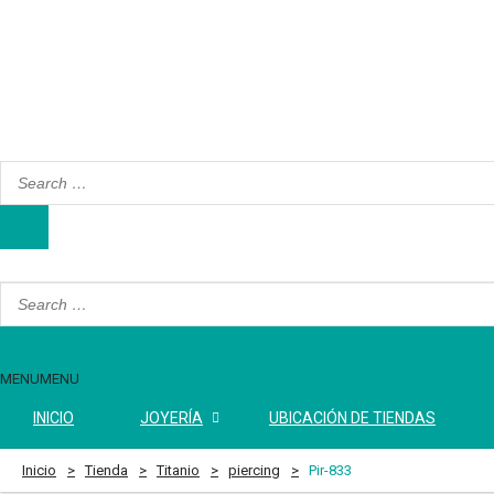
MENU
MENU
INICIO
JOYERÍA
UBICACIÓN DE TIENDAS
Inicio
Tienda
Titanio
piercing
Pir-833