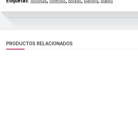
Etiquetas:
,
,
,
,
circonias
controno
dorado
piercing
platino
PRODUCTOS RELACIONADOS