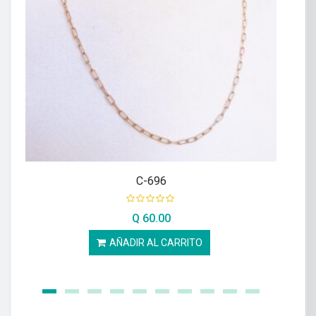
C-696
Q
60.00
AÑADIR AL CARRITO