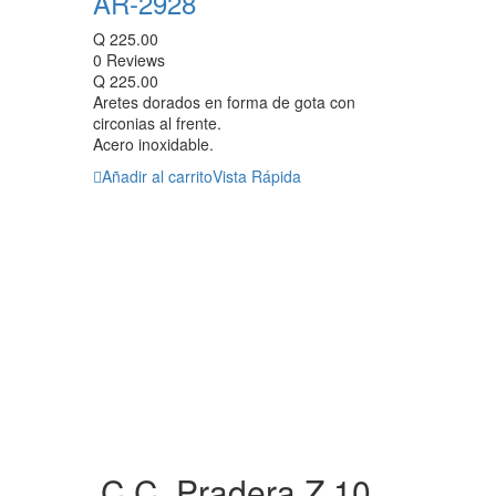
AR-2928
Q
225.00
0 Reviews
Q
225.00
Aretes dorados en forma de gota con
circonias al frente.
Acero inoxidable.
Añadir al carrito
Vista Rápida
C.C. Pradera Z.10