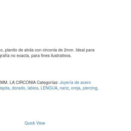
o, planito de atrás con circonia de 2mm. Ideal para
grafía no exacta, para fines ilustrativos.
2MM. LA CIRCONIA
Categorías:
Joyería de acero
ispita
,
dorado
,
labios
,
LENGUA
,
nariz
,
oreja
,
piercing
,
Quick View