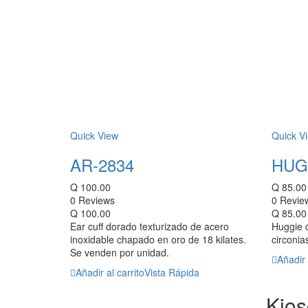
Quick View
Quick V
AR-2834
HUG
Q
100.00
Q
85.00
0 Reviews
0 Revie
Q
100.00
Q
85.00
Ear cuff dorado texturizado de acero
Huggie d
inoxidable chapado en oro de 18 kilates.
circonia
Se venden por unidad.
Añadir 
Añadir al carrito
Vista Rápida
Kios