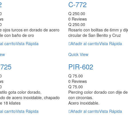
2
C-772
0
Q
250.00
ws
0 Reviews
0
Q
250.00
e ojos turcos en dorado de acero
Rosario con bolitas de 6mm y dij
le con baño de oro
circular de San Benito y Cruz
al carrito
Vista Rápida
Añadir al carrito
Vista Rápida
iew
Quick View
725
PIR-602
0
Q
75.00
ws
0 Reviews
0
Q
75.00
stilo gota color dorado,
Piercing color dorado con dije de 
do de acero inoxidable, chapado
con circonias.
e 18 kilates
Acero inoxidable.
al carrito
Vista Rápida
Añadir al carrito
Vista Rápida