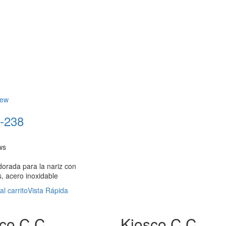
iew
-238
ws
orada para la nariz con
s, acero inoxidable
al carrito
Vista Rápida
co C.C.
Kiosco C.C.