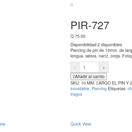
PIR-727
Q
75.00
Disponibilidad:
2 disponibles
Piercing de pin de 10mm. de larg
lengua, labios, naríz, oreja. Foto
-
+
Añadir al carrito
SKU:
10 MM. LARGO EL PIN Y 
inoxidable
,
Piercing
Etiquetas:
ch
tragus
iew
Quick View