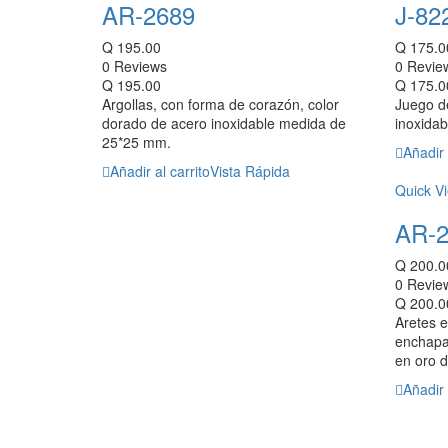
AR-2689
J-82
Q
195.00
Q
175.0
0 Reviews
0 Revie
Q
195.00
Q
175.0
Argollas, con forma de corazón, color
Juego d
dorado de acero inoxidable medida de
inoxidab
25*25 mm.
Añadir 
Añadir al carrito
Vista Rápida
Quick V
AR-2
Q
200.0
0 Revie
Q
200.0
Aretes e
enchapa
en oro d
Añadir 