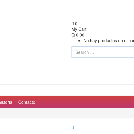
0
My Cart
Q
0.00
No hay productos en el car
istoria
Contacto