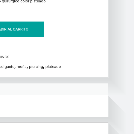
o quirúrgico color plateado
DIR AL CARRITO
CINGS
,
,
,
 colgante
moña
piercing
plateado