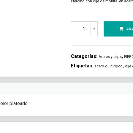
Piercing con dije de moñita en acer
-
+
AÑA
Categorías:
,
Aretes y clips
PIER
Etiquetas:
,
acero quirúrgico
dije
color plateado