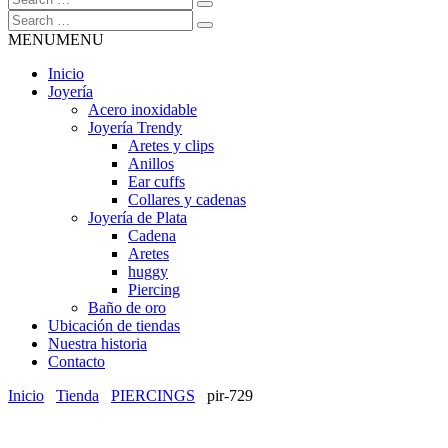
MENU
MENU
Inicio
Joyería
Acero inoxidable
Joyería Trendy
Aretes y clips
Anillos
Ear cuffs
Collares y cadenas
Joyería de Plata
Cadena
Aretes
huggy
Piercing
Baño de oro
Ubicación de tiendas
Nuestra historia
Contacto
Inicio
Tienda
PIERCINGS
pir-729