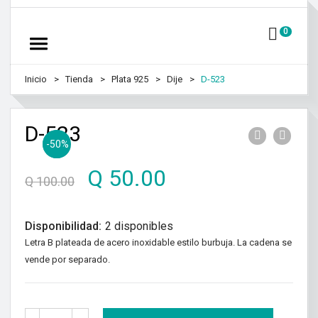
0
Inicio
Tienda
Plata 925
Dije
D-523
D-523
¡Oferta!
-50%
Q
50.00
Q
100.00
Disponibilidad:
2 disponibles
Letra B plateada de acero inoxidable estilo burbuja. La cadena se
vende por separado.