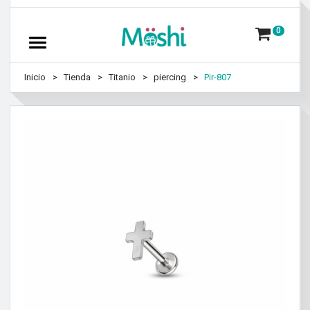
0
Inicio
Tienda
Titanio
piercing
Pir-807