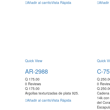
Añadir al carrito
Vista Rápida
Añadir 
Quick View
Quick V
AR-2988
C-75
Q
175.00
Q
250.0
0 Reviews
0 Revie
Q
175.00
Q
250.0
Argollas texturizadas de plata 925.
Cadena 
14k con 
Añadir al carrito
Vista Rápida
del Cor
Escapula