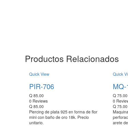
Productos Relacionados
Quick View
Quick V
PIR-706
MQ-
Q
85.00
Q
75.00
0 Reviews
0 Revie
Q
85.00
Q
75.00
Piercing de plata 925 en forma de flor
Maquina
mini con baño de oro 18k. Precio
perforac
unitario.
arete de