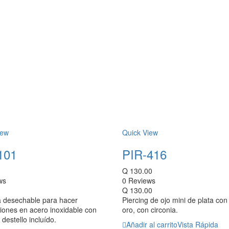
iew
Quick View
101
PIR-416
Q
130.00
ws
0 Reviews
Q
130.00
 desechable para hacer
Piercing de ojo mini de plata co
iones en acero inoxidable con
oro, con circonia.
 destello incluído.
Añadir al carrito
Vista Rápida