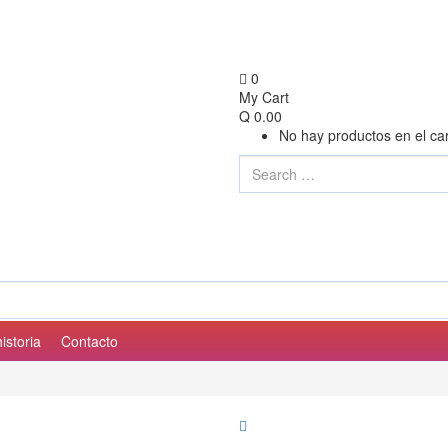
0
My Cart
Q
0.00
No hay productos en el car
istoria
Contacto