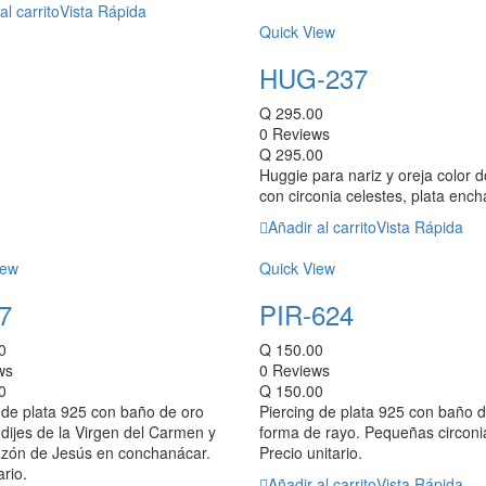
al carrito
Vista Rápida
Quick View
HUG-237
Q
295.00
0 Reviews
Q
295.00
Huggie para nariz y oreja color 
con circonia celestes, plata enc
Añadir al carrito
Vista Rápida
iew
Quick View
7
PIR-624
0
Q
150.00
ws
0 Reviews
0
Q
150.00
de plata 925 con baño de oro
Piercing de plata 925 con baño 
dijes de la Virgen del Carmen y
forma de rayo. Pequeñas circoni
azón de Jesús en conchanácar.
Precio unitario.
rio.
Añadir al carrito
Vista Rápida