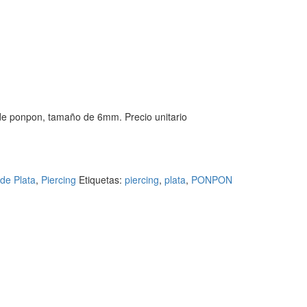
 de ponpon, tamaño de 6mm. Precio unitario
 de Plata
,
Piercing
Etiquetas:
piercing
,
plata
,
PONPON