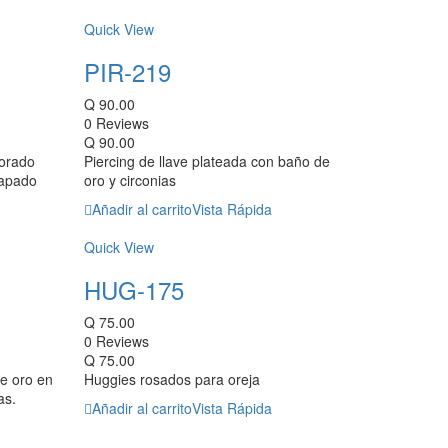
Quick View
PIR-219
Q
90.00
0 Reviews
Q
90.00
dorado
Piercing de llave plateada con baño de
hapado
oro y circonias
Añadir al carrito
Vista Rápida
Quick View
HUG-175
Q
75.00
0 Reviews
Q
75.00
de oro en
Huggies rosados para oreja
as.
Añadir al carrito
Vista Rápida