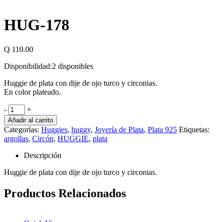
HUG-178
Q
110.00
Disponibilidad:
2 disponibles
Huggie de plata con dije de ojo turco y circonias.
En color plateado.
-
+
Añadir al carrito
Categorías:
Huggies
,
huggy
,
Joyería de Plata
,
Plata 925
Etiquetas:
argollas
,
Circón
,
HUGGIE
,
plata
Descripción
Huggie de plata con dije de ojo turco y circonias.
Productos Relacionados