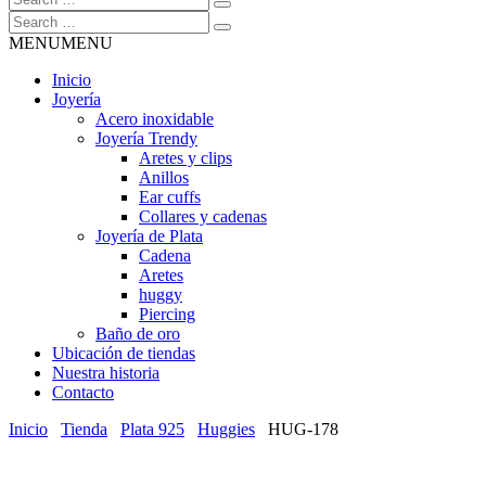
MENU
MENU
Inicio
Joyería
Acero inoxidable
Joyería Trendy
Aretes y clips
Anillos
Ear cuffs
Collares y cadenas
Joyería de Plata
Cadena
Aretes
huggy
Piercing
Baño de oro
Ubicación de tiendas
Nuestra historia
Contacto
Inicio
Tienda
Plata 925
Huggies
HUG-178