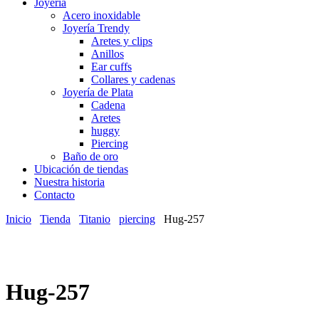
Joyería
Acero inoxidable
Joyería Trendy
Aretes y clips
Anillos
Ear cuffs
Collares y cadenas
Joyería de Plata
Cadena
Aretes
huggy
Piercing
Baño de oro
Ubicación de tiendas
Nuestra historia
Contacto
Inicio
Tienda
Titanio
piercing
Hug-257
Hug-257