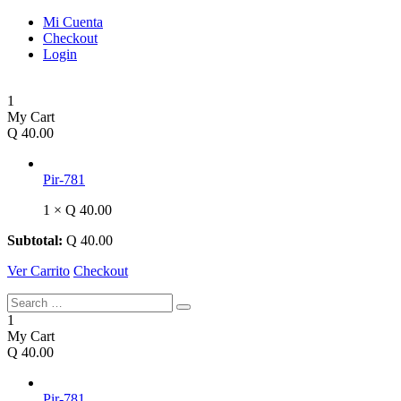
Mi Cuenta
Checkout
Login
1
My Cart
Q
40.00
Pir-781
1 ×
Q
40.00
Subtotal:
Q
40.00
Ver Carrito
Checkout
1
My Cart
Q
40.00
Pir-781