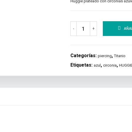
Huggie plateado con circonias azul
-
+
AÑAD
Categorías:
,
piercing
Titanio
Etiquetas:
,
,
azul
circonia
HUGGI