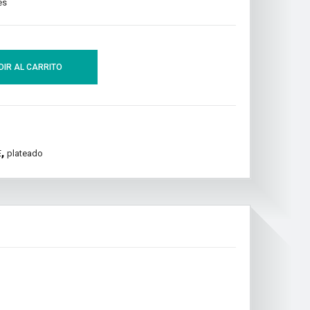
es
IR AL CARRITO
,
E
plateado