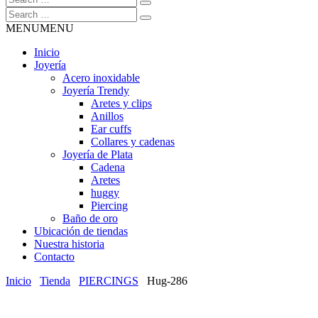
MENU
MENU
Inicio
Joyería
Acero inoxidable
Joyería Trendy
Aretes y clips
Anillos
Ear cuffs
Collares y cadenas
Joyería de Plata
Cadena
Aretes
huggy
Piercing
Baño de oro
Ubicación de tiendas
Nuestra historia
Contacto
Inicio
Tienda
PIERCINGS
Hug-286