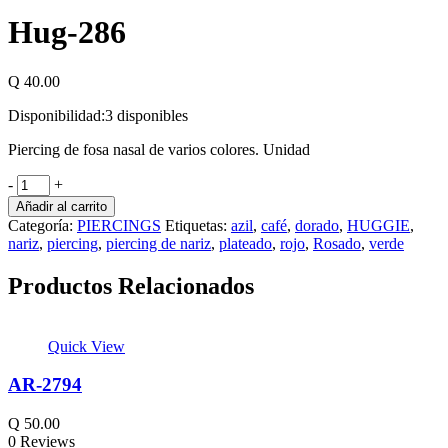
Hug-286
Q
40.00
Disponibilidad:
3 disponibles
Piercing de fosa nasal de varios colores. Unidad
-
+
Añadir al carrito
Categoría:
PIERCINGS
Etiquetas:
azil
,
café
,
dorado
,
HUGGIE
,
nariz
,
piercing
,
piercing de nariz
,
plateado
,
rojo
,
Rosado
,
verde
Productos Relacionados
Quick View
AR-2794
Q
50.00
0 Reviews